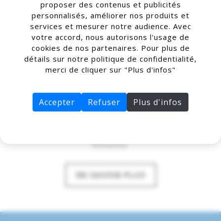
proposer des contenus et publicités
personnalisés, améliorer nos produits et
services et mesurer notre audience. Avec
votre accord, nous autorisons l'usage de
cookies de nos partenaires. Pour plus de
Service de reprise de la
détails sur notre politique de confidentialité,
merci de cliquer sur "Plus d'infos"
protection existante
Nous pouvons reprendre votre installation
Accepter
Refuser
Plus d'infos
existante avec une adaptation ou une
amélioration de votre matériel pour une
télésurveillance et une levée de doute à
distance.
EN SAVOIR PLUS