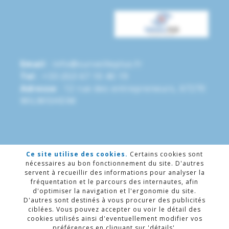
Email
:
info@surveilleplus.fr
Tel
: +33 (0)3 67 10 40 19
Adresse
: 12 rue des entrepreneurs, 67270
WILWISHEIM
Ce site utilise des cookies.
Certains cookies sont
2026 ©
Surveille Plus
nécessaires au bon fonctionnement du site. D'autres
servent à recueillir des informations pour analyser la
Mentions légales
|
Conditions générales
fréquentation et le parcours des internautes, afin
de Vente
|
RGPD
|
Avis / Témoignages
|
d'optimiser la navigation et l'ergonomie du site.
Plan du site
D'autres sont destinés à vous procurer des publicités
ciblées. Vous pouvez accepter ou voir le détail des
cookies utilisés ainsi d'eventuellement modifier vos
préférences en cliquant sur 'détails'.