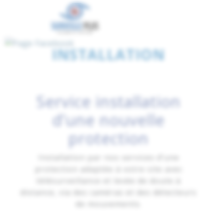
INSTALLATION
Service installation
d’une nouvelle
protection
Installation par nos services d’une
protection adaptée à votre site avec
télésurveillance et levée de doute à
distance, via des caméras et des détecteurs
de mouvements.